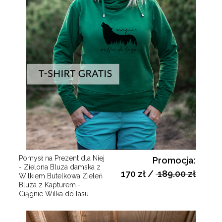
Pomysł na Prezent dla Niej
Promocja:
- Zielona Bluza damska z
170 zł
/
189.00 zł
Wilkiem Butelkowa Zieleń
Bluza z Kapturem -
Ciągnie Wilka do lasu