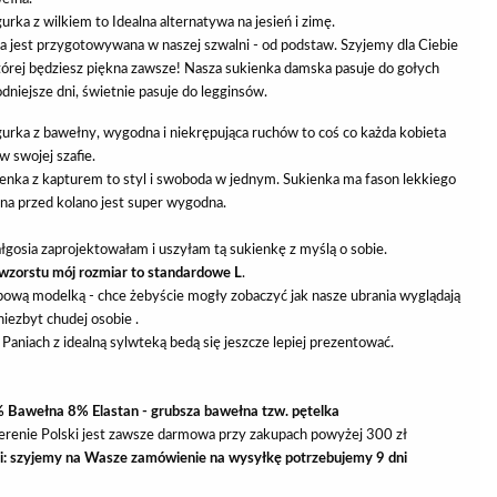
rka z wilkiem to Idealna alternatywa na jesień i zimę.
a jest przygotowywana w naszej szwalni - od podstaw. Szyjemy dla Ciebie
tórej będziesz piękna zawsze! Nasza sukienka damska pasuje do gołych
odniejsze dni, świetnie pasuje do legginsów.
urka z bawełny, wygodna i niekrępująca ruchów to coś co każda kobieta
 swojej szafie.
enka z kapturem to styl i swoboda w jednym. Sukienka ma fason lekkiego
luźna przed kolano jest super wygodna.
łgosia zaprojektowałam i uszyłam tą sukienkę z myślą o sobie.
wzorstu mój rozmiar to standardowe L
.
pową modelką - chce żebyście mogły zobaczyć jak nasze ubrania wyglądają
niezbyt chudej osobie .
Paniach z idealną sylwteką bedą się jeszcze lepiej prezentować.
% Bawełna 8% Elastan - grubsza bawełna tzw. pętelka
erenie Polski jest zawsze darmowa przy zakupach powyżej 300 zł
ji: szyjemy na Wasze zamówienie na wysyłkę potrzebujemy 9 dni