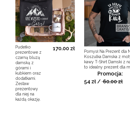
Pudełko
170.00 zł
Pomysł Na Prezent dla N
prezentowe z
Koszulka Damska z motywem
czarną bluzą
kawy T-Shirt Damski z 
damską z
to idealny prezent dla
górami i
Promocja:
kubkiem oraz
dodatkami.
54 zł
/
60.00 zł
Zestaw
prezentowy
dla niej na
każdą okazję.