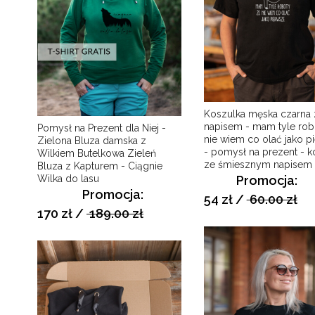
Koszulka męska czarna 
napisem - mam tyle robo
Pomysł na Prezent dla Niej -
nie wiem co olać jako p
Zielona Bluza damska z
- pomysł na prezent - k
Wilkiem Butelkowa Zieleń
ze śmiesznym napisem
Bluza z Kapturem - Ciągnie
Promocja:
Wilka do lasu
Promocja:
54 zł
/
60.00 zł
170 zł
/
189.00 zł