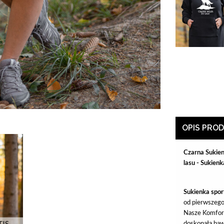
OPIS PRO
Czarna Sukien
lasu - Sukien
Sukienka spo
od pierwszego
Nasze Komfort
doskonała baw