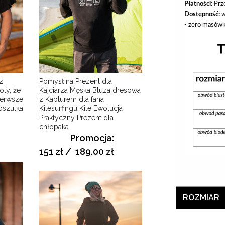
Płatności:
Prz
Dostępność:
w
- zero masówk
z
Pomysł na Prezent dla
ty, że
Kajciarza Męska Bluza dresowa
ierwsze
z Kapturem dla fana
oszulka
Kitesurfingu Kite Ewolucja
Praktyczny Prezent dla
chłopaka
Promocja:
151 zł
/
189.00 zł
ROZMIAR