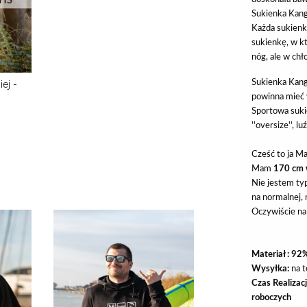
Sukienka Kangu
Każda sukienk
sukienkę, w k
nóg, ale w chł
Sukienka Kang
ej -
powinna mieć w
Sportowa suki
''oversize'', 
Cześć to ja Ma
Mam
170 cm 
Nie jestem ty
na normalnej, 
Oczywiście na 
Materiał : 92
Wysyłka:
na t
Czas Realizac
roboczych