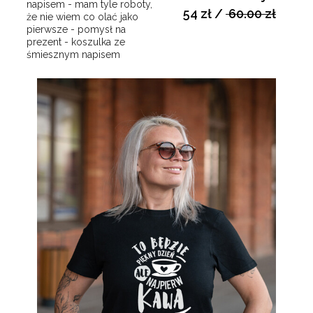
napisem - mam tyle roboty,
54 zł
/
60.00 zł
że nie wiem co olać jako
pierwsze - pomysł na
prezent - koszulka ze
śmiesznym napisem