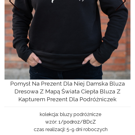
Prev
Nastepne
NG
Pomysł Na Prezent Dla Niej Damska Bluza
Dresowa Z Mapą Świata Ciepła Bluza Z
Kapturem Prezent Dla Podróżniczek
kolekcja:
bluzy podróżnicze
wzór:
1/podroz/BDcZ
czas realizacji:
5-9 dni roboczych