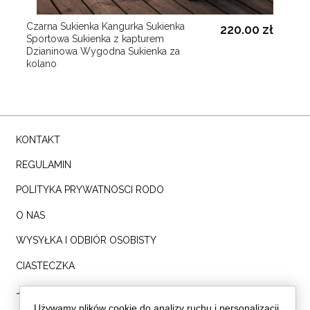
Czarna Sukienka Kangurka Sukienka
220.00 zł
Sportowa Sukienka z kapturem
Dzianinowa Wygodna Sukienka za
kolano
KONTAKT
REGULAMIN
POLITYKA PRYWATNOSCI RODO
O NAS
WYSYŁKA I ODBIÓR OSOBISTY
CIASTECZKA
Jesteś blogerką? NAPISZ DO NAS!
Używamy plików cookie do analizy ruchu i personalizacji