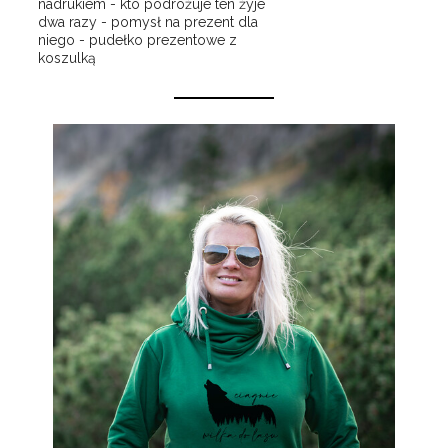
nadrukiem - kto podróżuje ten żyje
dwa razy - pomysł na prezent dla
niego - pudełko prezentowe z
koszulką