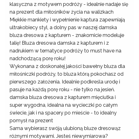
klasyczna z motywem podróży - idealnie nadaje się
na prezent dla miłośników życia na walizkach
Miękkie mankiety i wypełnienie kaptura zapewniają
ultrakobiecy styl, a dolny pas w naszej damska
bluza dresowa z kapturem - znakomicie modeluje
talię! Bluza dresowa damska z kapturem i z
nadrukiem w tematyce podróży to must have na
nadchodzącą porę roku!
Wykonana z doskonałej jakości bawełny bluza dla
miłośniczki podróży, to bluza którą pokochasz od
pierwszego założenia. Idealnie podkreśla urodę i
pasuje na każdą porę roku - nie tylko na jesień.
damska bluza dresowa z kapturem mięciutka i
super wygodna, idealna na wycieczki po całym
świecie, jak i na spacery po mieście - to idealny
pomysł na prezent
Sama wybierasz swóją ulubioną bluze dresowąz
różnymi motywami. Jesteś niewymiarowa?