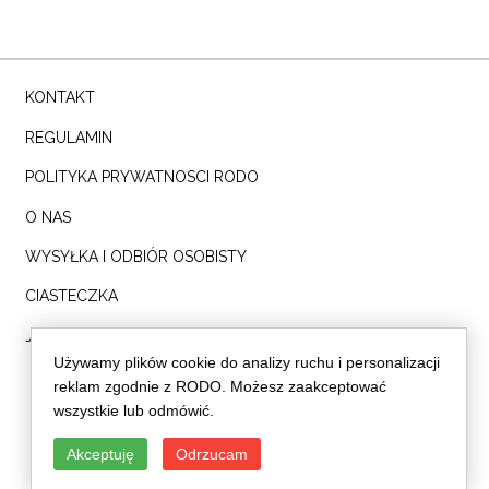
KONTAKT
REGULAMIN
POLITYKA PRYWATNOSCI RODO
O NAS
WYSYŁKA I ODBIÓR OSOBISTY
CIASTECZKA
Jesteś blogerką? NAPISZ DO NAS!
Używamy plików cookie do analizy ruchu i personalizacji
info@dreskot.com
reklam zgodnie z RODO. Możesz zaakceptować
wszystkie lub odmówić.
Akceptuję
Odrzucam