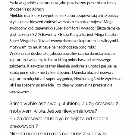
życia w zgodnie z naturą oraz jako praktyczny prezent dla fanek
chodzenia po górach
Miękkie mankiety i wypełnienie kaptura zapewniają ultrakobiecy
styl, a dolna kieszeń zmieści wszystko co potrzebujesz! Mega
swobodny krój zapewni ci super komfort i wygodę! Bluza damska
jest uszyta z 92 % Bawełny - Bluza Kangurka jest Mega Ciepła i
Super Wygodna Bluza dresowa damska z kapturem i z wilczymi i
motywami to must have na nadchodzącą porę roku!
Wykonana z doskonałej jakości bawełny czarna damska bluza z
kapturem i wilkiem, to bluza którą pokochasz od pierwszego
założenia. Klasyczny czarny idealnie podkreśla urodę i pasuje na
każdą porę roku - nie tylko na jesień. Damska bluza dresowa z
kapturem mięciutka i super wygodna, idealna na górskie wycieczki,
jak i na spacery po mieście - to idealny pomysł na prezent dla
dziewczyny
Sama wybierasz swoją ulubioną bluzę dresową z
motywem wilka. Jesteś niewymiarowa?
Bluza dresowa musi być mniejsza od spodni
dresowych ?
Nie ma problemu u nas nie musisz kupować