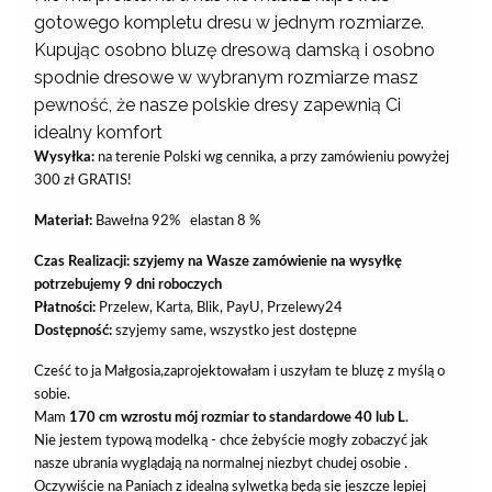
gotowego kompletu dresu w jednym rozmiarze.
Kupując osobno bluzę dresową damską i osobno
spodnie dresowe w wybranym rozmiarze masz
pewność, że nasze polskie dresy zapewnią Ci
idealny komfort
Wysyłka:
na terenie Polski wg cennika, a przy zamówieniu powyżej
300 zł GRATIS!
Materiał:
Bawełna 92% elastan 8 %
Czas Realizacji: szyjemy na Wasze zamówienie na wysyłkę
potrzebujemy 9 dni roboczych
Płatności:
Przelew, Karta, Blik, PayU, Przelewy24
Dostępność:
szyjemy same, wszystko jest dostępne
Cześć to ja Małgosia,zaprojektowałam i uszyłam te bluzę z myślą o
sobie.
Mam
170 cm wzrostu mój rozmiar to standardowe 40 lub L
.
Nie jestem typową modelką - chce żebyście mogły zobaczyć jak
nasze ubrania wyglądają na normalnej niezbyt chudej osobie .
Oczywiście na Paniach z idealną sylwetką będą się jeszcze lepiej