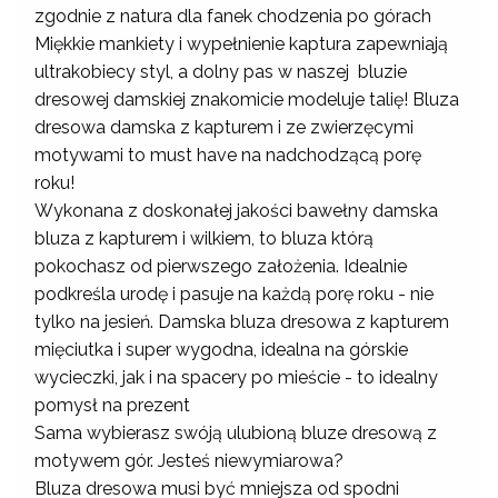
zgodnie z natura dla fanek chodzenia po górach
Miękkie mankiety i wypełnienie kaptura zapewniają
ultrakobiecy styl, a dolny pas w naszej bluzie
dresowej damskiej znakomicie modeluje talię! Bluza
dresowa damska z kapturem i ze zwierzęcymi
motywami to must have na nadchodzącą porę
roku!
Wykonana z doskonałej jakości bawełny damska
bluza z kapturem i wilkiem, to bluza którą
pokochasz od pierwszego założenia. Idealnie
podkreśla urodę i pasuje na każdą porę roku - nie
tylko na jesień. Damska bluza dresowa z kapturem
mięciutka i super wygodna, idealna na górskie
wycieczki, jak i na spacery po mieście - to idealny
pomysł na prezent
Sama wybierasz swóją ulubioną bluze dresową z
motywem gór. Jesteś niewymiarowa?
Bluza dresowa musi być mniejsza od spodni