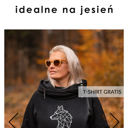
URFING
TESURFING
NDSURFING
Prev
Nastepne