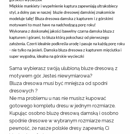
Miękkie mankiety i wypełnienie kaptura zapewniają ultrakobiecy
styl, a dolny pas w naszej bluzie dresowej damskiej znakomicie
modeluje talię! Bluza dresowa damska z kapturem i z górskimi
motywami to must have na nadchodzącą porę roku!
Wykonana z doskonałej jakości bawełny czarna damska bluza z
kapturem i górami, to bluza którą pokochasz od pierwszego
założenia. Czerń idealnie podkreśla urodę i pasuje na każdą porę roku
- nie tylko na jesień. Damska bluza dresowa z kapturem mięciutka i
super wygodna, idealna na górskie wycieczki
Sama wybierasz swóją ulubioną bluze dresową z
motywem gór. Jesteś niewymiarowa?
Bluza dresowa musi być mniejsza od spodni
dresowych ?
Nie ma problemu u nas nie musisz kupować
gotowego kompletu dresu w jednym rozmiarze.
Kupując osobno bluzę dresową damską i osobno
spodnie dresowe w wybranym rozmiarze masz
pewność, że nasze polskie dresy zapewnią Ci