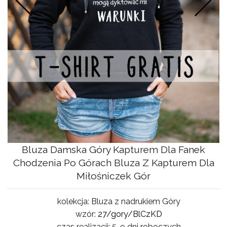
NG
Bluza Damska Góry Kapturem Dla Fanek
Chodzenia Po Górach Bluza Z Kapturem Dla
Miłośniczek Gór
kolekcja:
Bluza z nadrukiem Góry
wzór:
27/gory/BlCzKD
czas realizacji:
5-9 dni roboczych