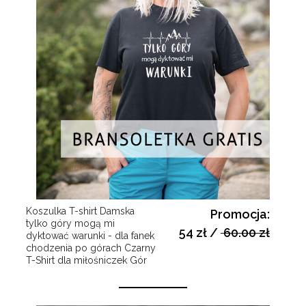
Koszulka T-shirt Damska
Promocja:
tylko góry mogą mi
54 zł
/
60.00 zł
dyktować warunki - dla fanek
chodzenia po górach Czarny
T-Shirt dla miłośniczek Gór