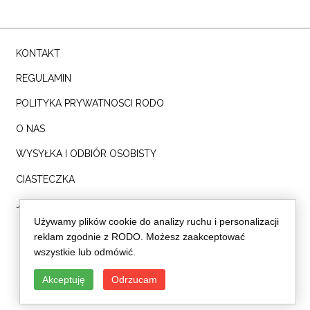
KONTAKT
REGULAMIN
POLITYKA PRYWATNOSCI RODO
O NAS
WYSYŁKA I ODBIÓR OSOBISTY
CIASTECZKA
Jesteś blogerką? NAPISZ DO NAS!
Używamy plików cookie do analizy ruchu i personalizacji
info@dreskot.com
reklam zgodnie z RODO. Możesz zaakceptować
wszystkie lub odmówić.
Akceptuję
Odrzucam