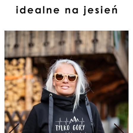
URFING
TESURFING
NDSURFING
Prev
Nastepne