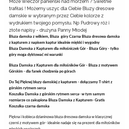
Może Wieczór panieński nad morzem ? Świetnie
trafiłaś ! Możemy uszyc dla Ciebie Bluzy dresowe
damskie w wybranym przez Ciebie kolorze z
wydrukiem twojego pomysłu. Np Pudrowy róż i
złote napisy - drużyna Panny Młodej
Bluza damska z wilkiem, Bluza góry Czarna Bluza dresowa damska
z kapturem z napisem kaptur idealnie miękki i wygodny
Bluza Damska z Kapturem dla miłośniczek Gór - Bluza Góry - tylko
góry moga dyktować mi warunki
Bluza Damska z Kapturem dla miłośników Gór - Bluza z motywem
Górskim - dla fanek chodzenia po górach
Do Tej Pięknej bluzy damskiej z kapturem - dołączamy T-shirt z
górskim rytmem serca
Koszulka Damska z górskim rytmem serca- w tym samym
rozmiarze co zakupiona Bluza Damska z Kapturem- Gratis
Koszulka czarna damska
Piękna i kobieca dzianinowa bluza dresowa damska w klasycznej
czerni z motywem gór- idealnie nadaje się na prezent dla miłośników
górskich wycieczek