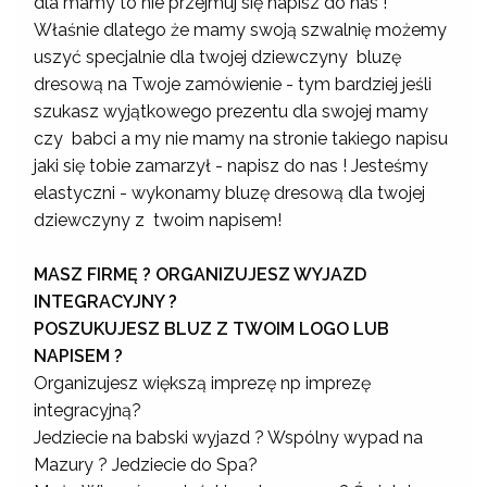
dla mamy to nie przejmuj się napisz do nas !
Właśnie dlatego że mamy swoją szwalnię możemy
uszyć specjalnie dla twojej dziewczyny bluzę
dresową na Twoje zamówienie - tym bardziej jeśli
szukasz wyjątkowego prezentu dla swojej mamy
czy babci a my nie mamy na stronie takiego napisu
jaki się tobie zamarzył - napisz do nas ! Jesteśmy
elastyczni - wykonamy bluzę dresową dla twojej
dziewczyny z twoim napisem!
MASZ FIRMĘ ? ORGANIZUJESZ WYJAZD
INTEGRACYJNY ?
POSZUKUJESZ BLUZ Z TWOIM LOGO LUB
NAPISEM ?
Organizujesz większą imprezę np imprezę
integracyjną?
Jedziecie na babski wyjazd ? Wspólny wypad na
Mazury ? Jedziecie do Spa?